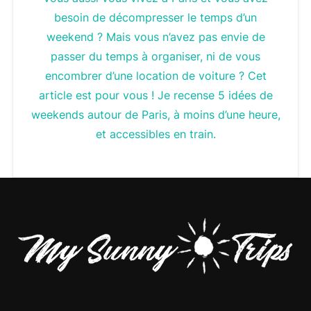
besoin de décompresser le temps d’un
weekend ? Mais vous n’avez pas envie de
passer du temps à organiser, ni de vous
encombrer d’une location de voiture ? Cet
article est pour vous ! Je recense 5 idées de
weekends autour de Paris, à moins d’une heure,
et accessibles en train.