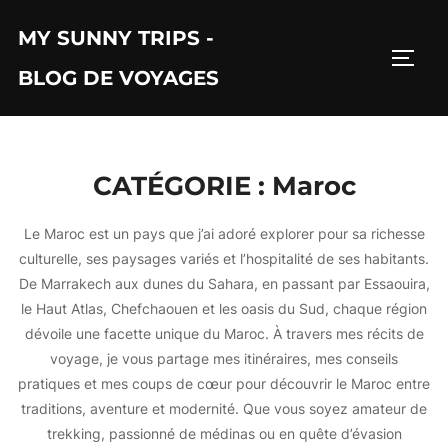
Aller
MY SUNNY TRIPS -
au
PERM
contenu
BLOG DE VOYAGES
CATÉGORIE :
Maroc
Le Maroc est un pays que j’ai adoré explorer pour sa richesse
culturelle, ses paysages variés et l’hospitalité de ses habitants.
De Marrakech aux dunes du Sahara, en passant par Essaouira,
le Haut Atlas, Chefchaouen et les oasis du Sud, chaque région
dévoile une facette unique du Maroc. À travers mes récits de
voyage, je vous partage mes itinéraires, mes conseils
pratiques et mes coups de cœur pour découvrir le Maroc entre
traditions, aventure et modernité. Que vous soyez amateur de
trekking, passionné de médinas ou en quête d’évasion