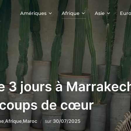
Amériques
Afrique
Asie
Eur
 3 jours à Marrakec
t coups de cœur
Publié
ne
,
Afrique
,
Maroc
sur
30/07/2025
le