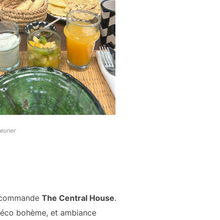
jeuner
 recommande
The Central House
.
e, déco bohème, et ambiance