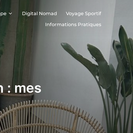
ope
Digital Nomad
Voyage Sportif
Informations Pratiques
h : mes