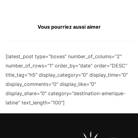
Vous pourriez aussi aimer
[latest_post type=”boxes” number_of_colums=”2″
number_of_rows=”1″ order_by=”date” order=”DESC”
title_tag=”h5″ display_category=”0″ display_time=”0″
display_comments=”0″ display_like=”0″
display_share=”0″ category=”destination-amerique-
latine” text_length=”100″]