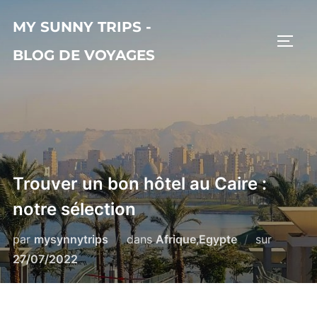
Aller
MY SUNNY TRIPS -
au
PERM
contenu
BLOG DE VOYAGES
Trouver un bon hôtel au Caire :
notre sélection
Publié
par
mysynnytrips
dans
Afrique
,
Egypte
sur
le
27/07/2022