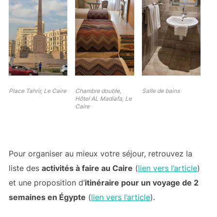
Place Tahrir, Le Caire
Chambre double,
Salle de bains
Hôtel AL Madiafa, Le
Caire
Pour organiser au mieux votre séjour, retrouvez la
liste des
activités à faire au Caire
(
lien vers l’article
)
et une proposition d’
itinéraire pour un voyage de 2
semaines en Égypte
(
lien vers l’article
).